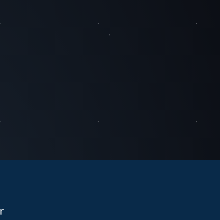
Hola! 👋 soy PANOChat,
el chatbot de
PANOimagen. ¿Qué
necesitas? ¿Quieres
saber cómo
PANOimagen te puede
ayudar a hacer un
chatbot como éste?
¿Conocer nuestros
servicios? No seas
r
tímido, pregúntame lo