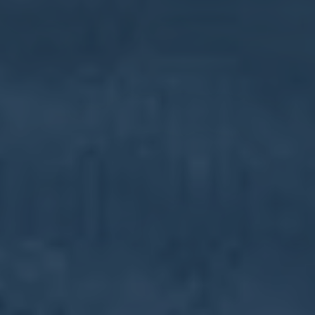
Hola! 👋 soy PANOChat, el
chatbot de PANOimagen.
¿Qué necesitas? ¿Quieres
saber cómo PANOimagen te
puede ayudar a hacer un
chatbot como éste? ¿Conocer