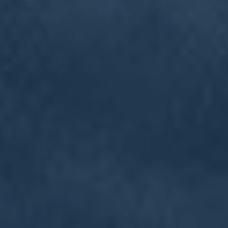
nuestros servicios? No seas
tímido, pregúntame lo que
quieras.